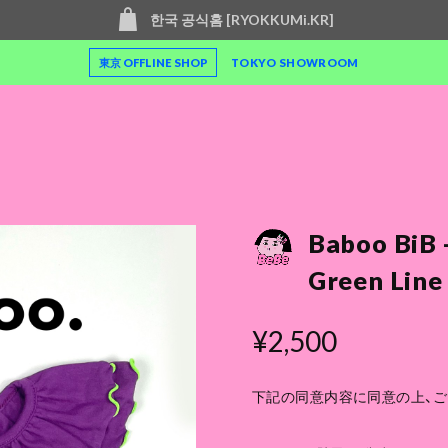
한국 공식홈 [RYOKKUMi.KR]
東京 OFFLINE SHOP
TOKYO SHOWROOM
Baboo BiB 
Green Line
¥2,500
下記の同意内容に同意の上、