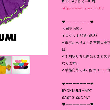
KOREA / 한국구매처
https://www.ryokkumi.kr/
❤︎ーーーーーーー❤︎
＜同意内容＞
▼ロケット配送 (即納）
✔︎東京からりょくみ営業日基準
日）
✔︎予約取り寄せ商品とまとめ
なります。
✔︎単品商品です。他のコーデ
❤︎ーーーーーーー❤︎
RYOKKUMi MADE
BABY SIZE ONLY
❤︎ーーーーーーー❤︎