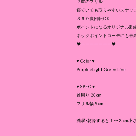
２重のフリル
寝ていても取りやすいスナッ
３６０度回転OK
ポイントになるオリジナル刺
ネックポイントコーデにも最
❤︎ーーーーーーー❤︎
♥ Color ♥
Purple×Light Green Line
♥ SPEC ♥
首周り 28cm
フリル幅 9cm
洗濯・乾燥すると１〜３cm小