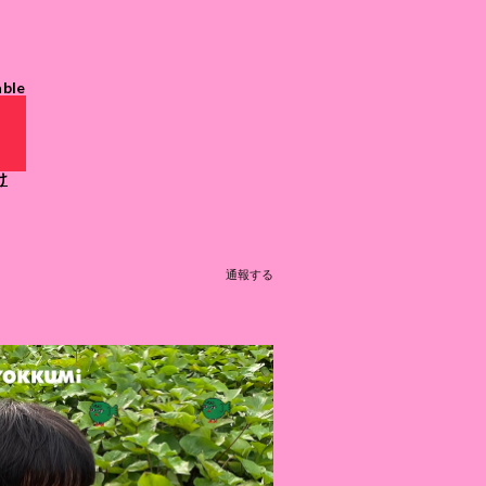
able
け
通報する