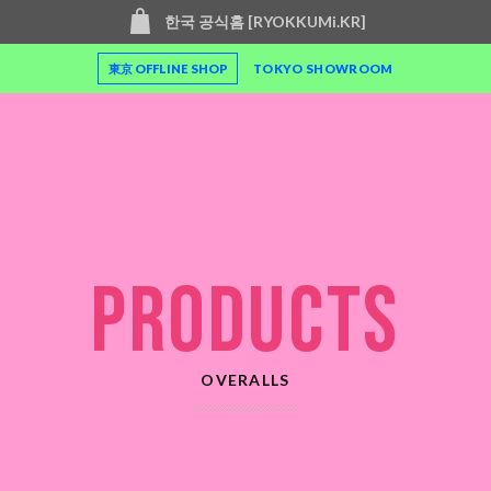
한국 공식홈 [RYOKKUMi.KR]
東京 OFFLINE SHOP
TOKYO SHOWROOM
PRODUCTS
OVERALLS