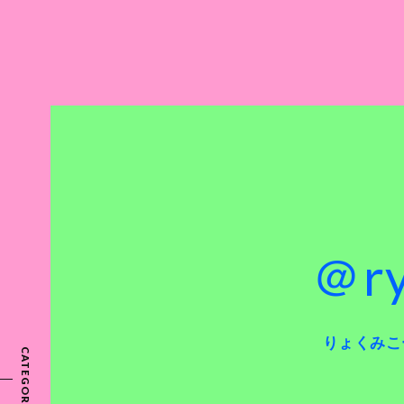
＠r
りょくみこー
CATEGORY