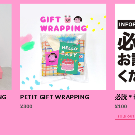
NG
PETIT GIFT WRAPPING
必読＊
¥300
¥100
SOLD OUT