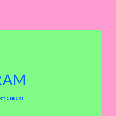
RAM
でCHECK!