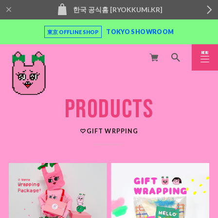
한국 공식홈 [RYOKKUMi.KR]
TOKYO SHOWROOM
東京 OFFLINE SHOP
MENU
CLOSE
PRODUCTS
♡GIFT WRPPING