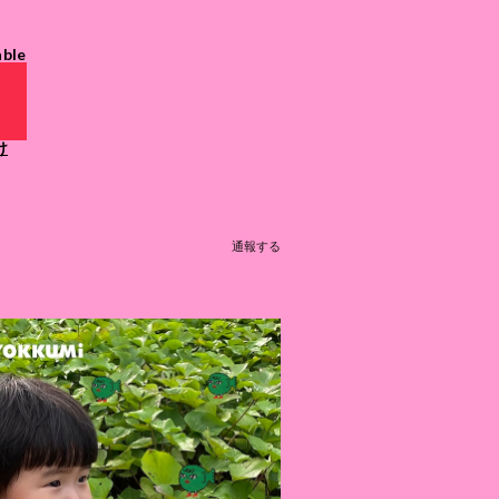
able
け
通報する