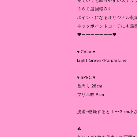
寝ていても取りやすいスナッ
３６０度回転OK
ポイントになるオリジナル刺
ネックポイントコーデにも最
❤︎ーーーーーーー❤︎
♥ Color ♥
Light Green×Purple Line
♥ SPEC ♥
首周り 28cm
フリル幅 9cm
洗濯・乾燥すると１〜３cm小
⚠