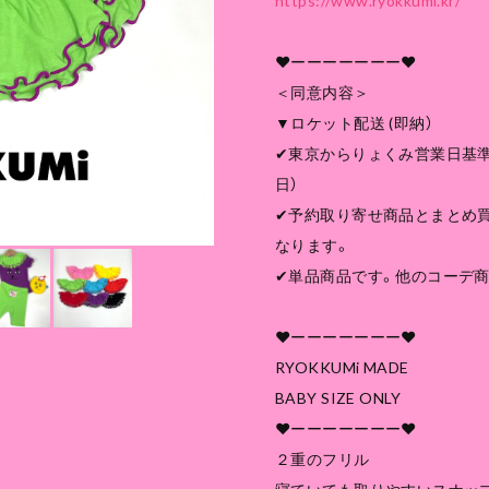
https://www.ryokkumi.kr/
❤︎ーーーーーーー❤︎
＜同意内容＞
▼ロケット配送 (即納）
✔︎東京からりょくみ営業日基準
日）
✔︎予約取り寄せ商品とまとめ
なります。
✔︎単品商品です。他のコーデ
❤︎ーーーーーーー❤︎
RYOKKUMi MADE
BABY SIZE ONLY
❤︎ーーーーーーー❤︎
２重のフリル