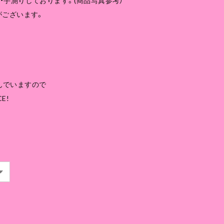
・手測りしております。(商品写真参考）
がございます。
んでいますので
E!