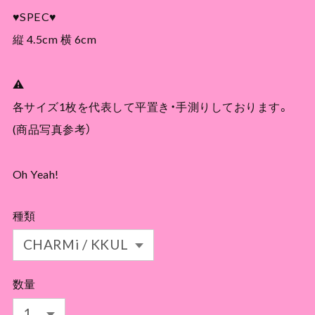
♥SPEC♥
縦 4.5cm 横 6cm
⚠
各サイズ1枚を代表して平置き・手測りしております。
(商品写真参考）
Oh Yeah!
種類
数量