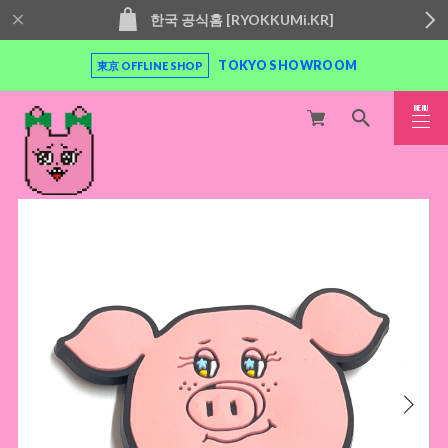
한국 공식홈 [RYOKKUMi.KR]
TOKYO SHOWROOM
東京 OFFLINE SHOP
MENU
CLOSE