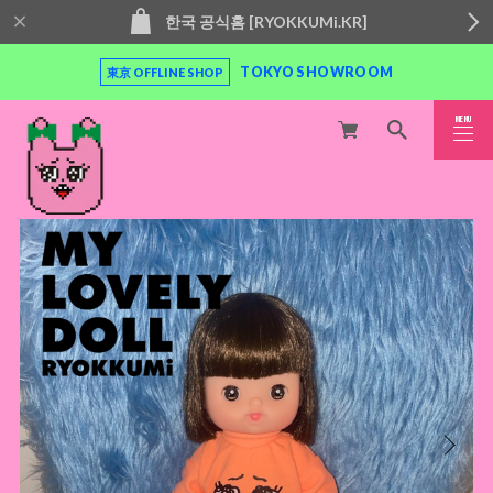
한국 공식홈 [RYOKKUMi.KR]
TOKYO SHOWROOM
東京 OFFLINE SHOP
MENU
CLOSE