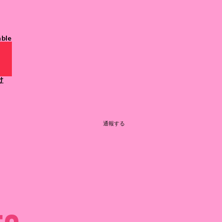
able
け
通報する