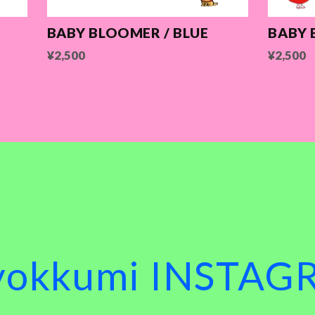
N
BABY BLOOMER / BLUE
BABY 
¥2,500
¥2,500
yokkumi INSTAG