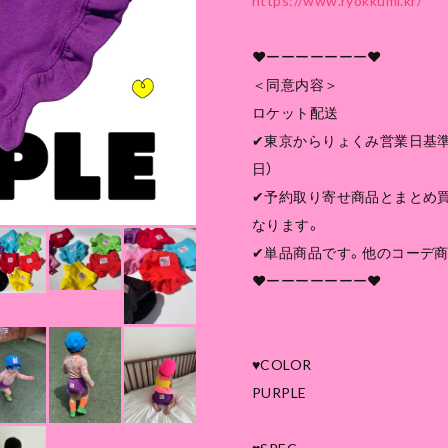
https://www.ryokkumi.kr/
❤︎ーーーーーーー❤︎
＜同意内容＞
ロケット配送
✔︎東京からりょくみ営業日基準
日）
✔︎予約取り寄せ商品とまとめ
なります。
✔︎単品商品です。他のコーデ
❤︎ーーーーーーー❤︎
♥COLOR
PURPLE