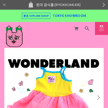
한국 공식홈 [RYOKKUMi.KR]
TOKYO SHOWROOM
東京 OFFLINE SHOP
MENU
CLOSE